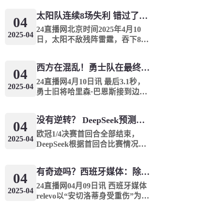
形势还非常不明朗。目前，雷霆
太阳队连续8场失利 错过了季后赛 1.5亿巨人完全失败了
火箭分别锁定西部前两名，骑士
04
凯尔特人分别锁定东部前两名，
24直播网北京时间2025年4月10
2025-04
魔术...
日，太阳不敌残阵雷霆，吞下8连
败的同时，战绩来到35胜45负。
独行侠目前38胜42负，太阳35
西方在混乱！勇士队在最终成绩中排名第七 湖人队晋级季后赛 火箭向快船送了礼物
胜，在仅剩两场比赛的情况下，
04
无论如何他们也无法超过独行
24直播网4月10日讯 最后3.1秒，
2025-04
侠，这也意...
勇士旧将哈里森·巴恩斯接到边线
球，顶着巴特勒的防守，高难度
后仰出手三分球压哨命中，帮助
没有逆转？ DeepSeek预测冠军联赛的第二回合：4支球队在第一回合中获胜 枪手输了
马刺114比111绝杀勇士。曾经的
04
湾区黑鹰用三分绝杀狠狠地...
欧冠1/4决赛首回合全部结束，
2025-04
DeepSeek根据首回合比赛情况，
联系球队在2024/25赛季的表现，
对次回合比赛进行了预测，首回
有奇迹吗？西班牙媒体：除非皇马转过身赢得西甲或欧洲冠军
合赢球的4支球队均晋级。阿森纳
04
vs皇马阿森纳首回合主场3球大...
24直播网04月09日讯 西班牙媒体
2025-04
relevo以“安切洛蒂身受重伤”为
题，表达了对安帅执教皇马前景
的悲观。文章编译如下很少有人