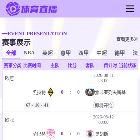
首页
足球直播
EVENT PRESENTATION
查看更多
赛事展示
篮球直播
足球录像
NBA
全部
英超
意甲
西甲
中超
德甲
法
篮球录像
赛事分类
比赛时间
主队
比分
客队
倒计时
当前状态
足球新闻
2026-08-11
欧冠
篮球新闻
23:00
0
:
0
凯拉特
索非亚列夫斯基
:
:
67
16
41
即将开始
2026-08-12
欧冠
00:00
0
:
0
萨巴赫
奥胡斯