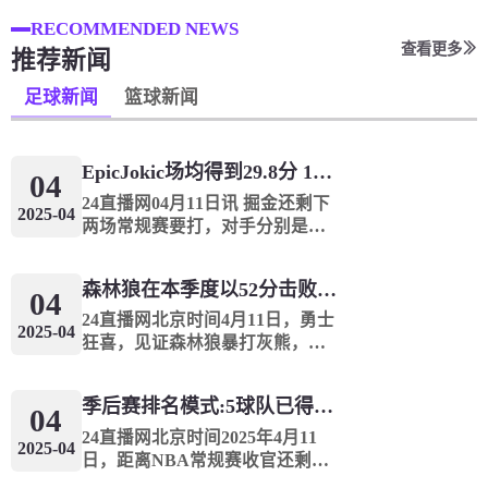
RECOMMENDED NEWS
查看更多
推荐新闻
足球新闻
篮球新闻
Epic️Jokic场均得到29.8分 12.8个篮板和10.2次助攻 平均三双很容易吗？
04
24直播网04月11日讯 掘金还剩下
2025-04
两场常规赛要打，对手分别是灰
熊和火箭。赛季至今，掘金球星
约基奇出战68场比赛一共拿到
森林狼在本季度以52分击败了灰熊！一个部分中的21个中有18个！骑着摇头丸的战士第六 湖船不舒服
2027分869篮板696助攻，最后两
04
场常规赛如果全部出战，他只
24直播网北京时间4月11日，勇士
2025-04
需...
狂喜，见证森林狼暴打灰熊，一
节52分血虐对手，单节21中18，
还有天理吗？我们从来没有见到
季后赛排名模式:5球队已得到确认 西方有一支悲惨的3-8队
NBA这么疯狂的进攻表演，森林
04
狼对阵灰熊的第3节，狼队打出了
24直播网北京时间2025年4月11
2025-04
单节52...
日，距离NBA常规赛收官还剩3
个比赛日，而东西部前10名排名