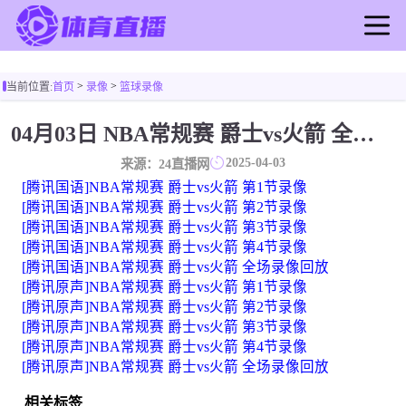
首页
>
>
当前位置:
首页
录像
篮球录像
足球直播
篮球直播
04月03日 NBA常规赛 爵士vs火箭 全场录像
足球录像
2025-04-03
来源：24直播网
篮球录像
[腾讯国语]NBA常规赛 爵士vs火箭 第1节录像
足球新闻
[腾讯国语]NBA常规赛 爵士vs火箭 第2节录像
[腾讯国语]NBA常规赛 爵士vs火箭 第3节录像
篮球新闻
[腾讯国语]NBA常规赛 爵士vs火箭 第4节录像
[腾讯国语]NBA常规赛 爵士vs火箭 全场录像回放
[腾讯原声]NBA常规赛 爵士vs火箭 第1节录像
[腾讯原声]NBA常规赛 爵士vs火箭 第2节录像
[腾讯原声]NBA常规赛 爵士vs火箭 第3节录像
[腾讯原声]NBA常规赛 爵士vs火箭 第4节录像
[腾讯原声]NBA常规赛 爵士vs火箭 全场录像回放
相关标签