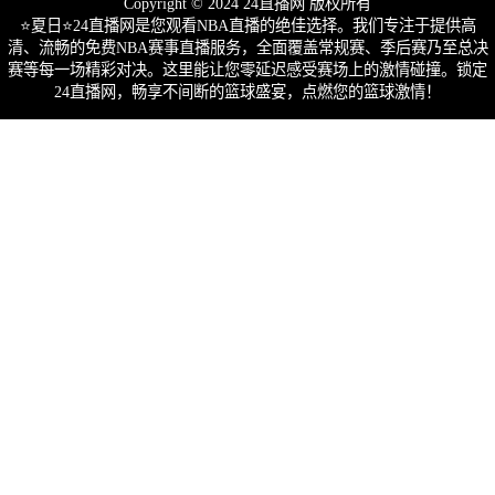
Copyright © 2024 24直播网 版权所有
⭐️夏日⭐24直播网是您观看NBA直播的绝佳选择。我们专注于提供高
清、流畅的免费NBA赛事直播服务，全面覆盖常规赛、季后赛乃至总决
赛等每一场精彩对决。这里能让您零延迟感受赛场上的激情碰撞。锁定
24直播网，畅享不间断的篮球盛宴，点燃您的篮球激情！