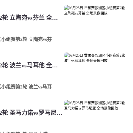
03月25日 世预赛欧洲区小组赛第2轮 立陶宛vs芬兰 全场录像回放
小组赛第2轮 立陶宛vs芬
03月25日 世预赛欧洲区小组赛第2轮 波兰vs马耳他 全场录像回放
小组赛第2轮 波兰vs马耳
03月25日 世预赛欧洲区小组赛第2轮 圣马力诺vs罗马尼亚 全场录像回放