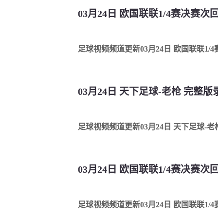
足球视频频道更新03月24日 欧国联联1/4
03月24日 天下足球-老枪 完整
足球视频频道更新03月24日 天下足球-老
足球视频频道更新03月24日 欧国联联1/4