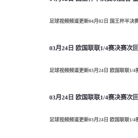
足球视频频道更新04月02日 国王杯半决
足球视频频道更新03月24日 欧国联联1/4
足球视频频道更新03月24日 欧国联联1/4