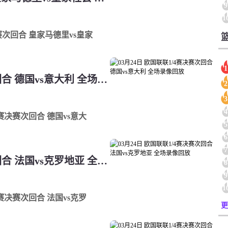
9
1
赛次回合 皇家马德里vs皇家
1
03月24日 欧国联联1/4赛决赛次回合 德国vs意大利 全场录像回放
2
3
4
赛决赛次回合 德国vs意大
5
6
7
03月24日 欧国联联1/4赛决赛次回合 法国vs克罗地亚 全场录像回放
8
9
1
赛决赛次回合 法国vs克罗
更