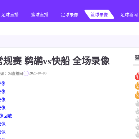
足球直播
篮球直播
足球录像
篮球录像
足球新闻
A常规赛 鹈鹕vs快船 全场录像
2025-04-03
来源：24直播网
1
录像
2
录像
3
录像
4
录像
5
录像回放
6
录像
7
录像
8