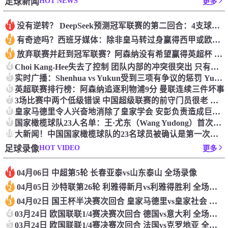
HOT NEWS
足球新闻
更多
没有逆转？ DeepSeek预测冠军联赛的第二回合：4支球队在第一回合中获胜 枪手输了
1
有奇迹吗？西班牙媒体：除非皇马转过身赢得西甲或欧洲冠军
2
放弃联赛并赶到冠军联赛？阿森纳没有希望赢得英超杯 赢得欧洲冠军的可能性
3
4
Choi Kang-Hee失去了控制 团队内部的冲突很突出 只有一个人可以从水火中拯救崔孔
5
实时广播：Shenhua vs Yukun受到三项有争议的惩罚 Yukun将向中国足球联合会提出投诉
6
英超联赛排行榜：阿森纳追逐利物浦9分 曼联连续三件坏事
7
3场比赛中两个低级错误 中国超级联赛的前守门员很老 是时候让位了 最好的继任者出现
8
皇家马德里令人兴奋地消除了皇家学会 安彭负责造成巨大的灾难！
9
国家橄榄球队23人名单：王·尤东（Wang Yudong）首次被选为第11名 塞吉尼奥（Serginho）在名单上
10
大新闻！中国国家橄榄球队的23名球员被确认是第一次进入阵容
HOT VIDEO
足球录像
更多
04月06日 中超第5轮 长春亚泰vs山东泰山 全场录像
1
04月05日 沙特联第26轮 利雅得新月vs利雅得胜利 全场录像
2
04月02日 国王杯半决赛次回合 皇家马德里vs皇家社会 全场录像
3
4
03月24日 欧国联联1/4赛决赛次回合 德国vs意大利 全场录像回放
5
03月24日 欧国联联1/4赛决赛次回合 法国vs克罗地亚 全场录像回放