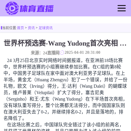
首页
>
>
当前位置:
首页
资讯
足球资讯
足球直播
篮球直播
世界杯预选赛-Wang Yudong首次亮相 中国国家足球队错过了世界杯0-2
足球录像
2025-04-01 20:31:00
来源：24直播网
篮球录像
24 3月25日北京实时网络时间据报道，在亚洲前18场比赛
足球新闻
中，世界杯预选赛的小组赛继续参加比赛。在C组的第8轮
中，中国男子足球队在家中面对澳大利亚男子足球队。在上
篮球新闻
半场，黄金尤（Huang Zhengyu）犯了一个错误，并给了一份
礼物，欧文（Irving）得分，王·达利（Wang Dalei）的蝴蝶球
员，维卢普莱（Velupilai）扩大了得分，塞吉尼奥
（Serginho）和王·尤东（Wang Yudong）在下半场首次亮相，
没有球队重写得分，整个比赛都无法得分，而中国国家队则
在澳大利亚失去了0-2，并继续排名0-2，并且是落地的，排
名降低了。
在这场比赛之后，中国球队完全错过了该小组的前两名，