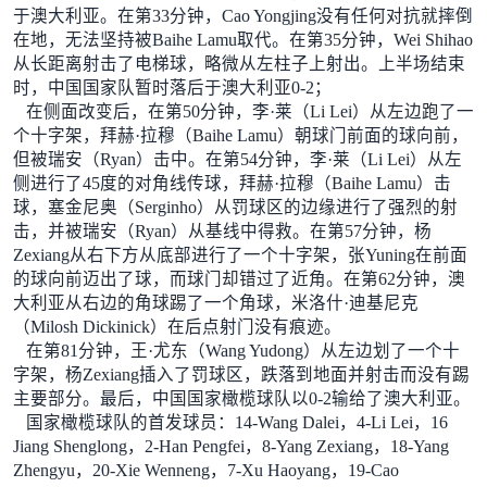
于澳大利亚。在第33分钟，Cao Yongjing没有任何对抗就摔倒
在地，无法坚持被Baihe Lamu取代。在第35分钟，Wei Shihao
从长距离射击了电梯球，略微从左柱子上射出。上半场结束
时，中国国家队暂时落后于澳大利亚0-2；
在侧面改变后，在第50分钟，李·莱（Li Lei）从左边跑了一
个十字架，拜赫·拉穆（Baihe Lamu）朝球门前面的球向前，
但被瑞安（Ryan）击中。在第54分钟，李·莱（Li Lei）从左
侧进行了45度的对角线传球，拜赫·拉穆（Baihe Lamu）击
球，塞金尼奥（Serginho）从罚球区的边缘进行了强烈的射
击，并被瑞安（Ryan）从基线中得救。在第57分钟，杨
Zexiang从右下方从底部进行了一个十字架，张Yuning在前面
的球向前迈出了球，而球门却错过了近角。在第62分钟，澳
大利亚从右边的角球踢了一个角球，米洛什·迪基尼克
（Milosh Dickinick）在后点射门没有痕迹。
在第81分钟，王·尤东（Wang Yudong）从左边划了一个十
字架，杨Zexiang插入了罚球区，跌落到地面并射击而没有踢
主要部分。最后，中国国家橄榄球队以0-2输给了澳大利亚。
国家橄榄球队的首发球员：14-Wang Dalei，4-Li Lei，16
Jiang Shenglong，2-Han Pengfei，8-Yang Zexiang，18-Yang
Zhengyu，20-Xie Wenneng，7-Xu Haoyang，19-Cao