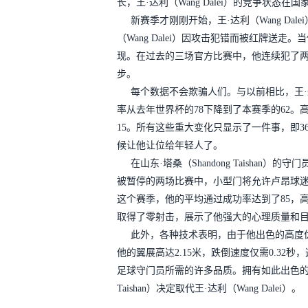
长，王·达利（Wang Dalei）的竞争状
新赛季才刚刚开始，王·达利（Wang Da
（Wang Dalei）因攻击犯错而被红牌送
现。在过去的三场官方比赛中，他连续犯了
步。
每个数据不会欺骗人们。与以前相比，王·达
率从去年世界杯的78下降到了本赛季的62。
15。所有这些重大变化只显示了一件事，即36岁的王
候让他让位给年轻人了。
在山东·塔桑（Shandong Taishan）的守
被暂停的两场比赛中，小型门将允许卢昂球迷看到对
这个赛季，他的平均通过成功率达到了85，高
取得了零射击，展示了他强大的心理质量和
此外，各种技术表明，由于他出色的高度优势
他的翼展高达2.15米，跌倒速度仅需0.32秒
足球守门员所需的许多品质。拥有如此出色的年
Taishan）决定取代王·达利（Wang Dalei）。