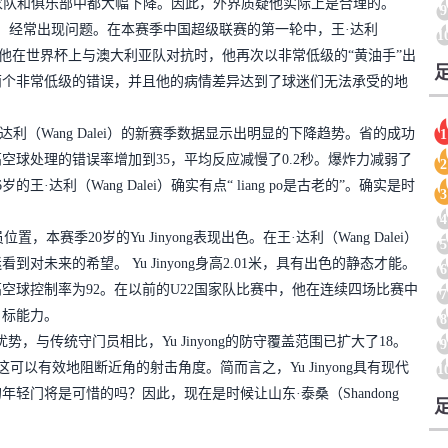
态在国家队和俱乐部中都大幅下降。因此，外界质疑他实际上是合理的。
9
lei）经常出现问题。在本赛季中国超级联赛的第一轮中，王·达利
1
走。当他在世界杯上与澳大利亚队对抗时，他再次以非常低级的“黄油手”出
两个非常低级的错误，并且他的病情差异达到了球迷们无法承受的地
利（Wang Dalei）的新赛季数据显示出明显的下降趋势。省的成功
1
高空球处理的错误率增加到35，平均反应减慢了0.2秒。爆炸力减弱了
2
·达利（Wang Dalei）确实有点“ liang po是古老的”。确实是时
3
4
门员位置，本赛季20岁的Yu Jinyong表现出色。在王·达利（Wang Dalei）
5
未来的希望。 Yu Jinyong身高2.01米，具有出色的静态才能。
6
空球控制率为92。在以前的U22国家队比赛中，他在连续四场比赛中
7
目标能力。
8
，与传统守门员相比，Yu Jinyong的防守覆盖范围已扩大了18。
9
，这可以有效地阻断近角的射击角度。简而言之，Yu Jinyong具有现代
1
轻门将是可惜的吗？因此，现在是时候让山东·泰桑（Shandong