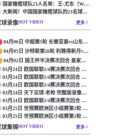
国家橄榄球队23人名单：王·尤东（Wang Yudong）首次被选为第11名 塞吉尼奥（Serginho）在名单上
0
大新闻！中国国家橄榄球队的23名球员被确认是第一次进入阵容
足球录像
HOT VIDEO
更多
04月06日 中超第5轮 长春亚泰vs山东泰山 全场录像
04月05日 沙特联第26轮 利雅得新月vs利雅得胜利 全场录像
04月02日 国王杯半决赛次回合 皇家马德里vs皇家社会 全场录像
03月24日 欧国联联1/4赛决赛次回合 德国vs意大利 全场录像回放
03月24日 欧国联联1/4赛决赛次回合 法国vs克罗地亚 全场录像回放
03月24日 欧国联联1/4赛决赛次回合 葡萄牙vs丹麦 全场录像回放
03月24日 天下足球-老枪 完整版录像回放
03月24日 欧国联联1/4赛决赛次回合 西班牙vs荷兰 全场录像回放
03月25日 世预赛欧洲区小组赛第2轮 立陶宛vs芬兰 全场录像回放
0
03月25日 世预赛欧洲区小组赛第2轮 波兰vs马耳他 全场录像回放
足球集锦
HOT VIDEO
更多